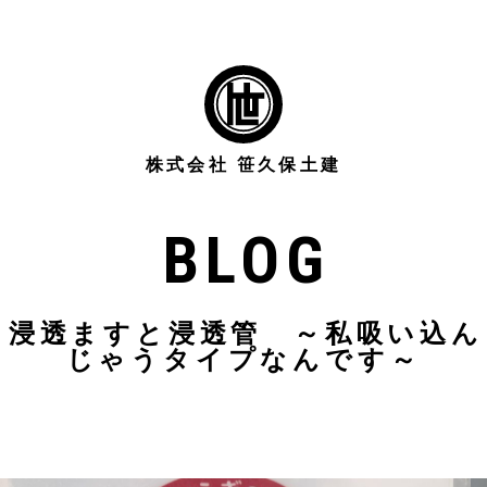
株式会社 笹久保土建
BLOG
浸透ますと浸透管 ～私吸い込ん
じゃうタイプなんです～