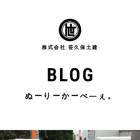
株式会社 笹久保土建
BLOG
ぬーりーかーべ―ぇ。